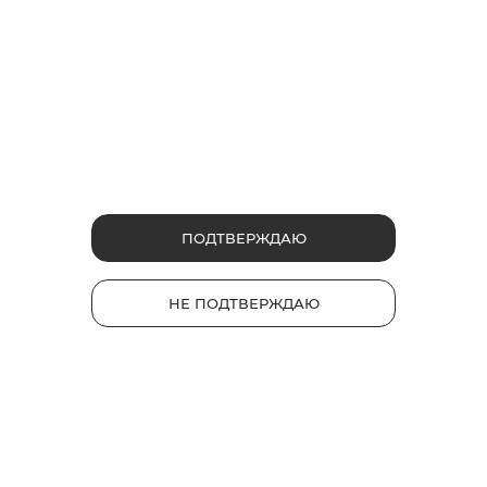
glo™ air 2
glo™ ULTRA
glo™ HYPER pro
glo™ AIR
Каталог
Устройства
Стики
ПОДТВЕРЖДАЮ
Полезные ссылки
Часто задаваемые вопросы
НЕ ПОДТВЕРЖДАЮ
gloКарта
Обмен и возврат
ЭДО для обмена/возврата (для юр. лиц)
Карта сайта
Контакты