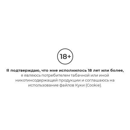
Чтобы продолжить, введи номер телефона
«Я согласен на обработку моих персональных
данных в соответствии с
Условиями Пользования
Сайтом
,
Согласием на обработку персональных
данных
и
Политикой в отношении обработки
персональных данных
, полностью и безоговорочно
принимаю их. Я также соглашаюсь на обработку
моих персональных данных для подтверждения
моего возраста»
Я подтверждаю, что мне исполнилось 18 лет или более,
я являюсь потребителем табачной или иной
ПОЛУЧИТЬ КОД
никотинсодержащей продукции и соглашаюсь на
использование файлов Куки (Cookie).
Продукты
glo™ PRIME
НОВИНКА