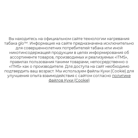
Специальных предложениях и уникальных акциях
Интересных событиях и активностях в мире glo™
ПОЛУЧИТЬ КАРТУ
Вы находитесь на официальном сайте технологии нагревания
табака glo™.
Информация на сайте предназначена исключительно
для совершеннолетних потребителей табака или иной
никотинсодержащей продукции в целях информирования об
ассортименте товаров, производимых и реализуемых «ITMS»,
правилах пользования такими товарами, непосредственно о
«ITMS» как о производителе.
Для доступа на сайт необходимо
Как получить карту?
подтвердить ваш возраст.
Мы используем файлы Куки (Cookie) для
улучшения опыта взаимодействия с сайтом согласно
политике
файлов Куки (Cookie)
Зарегистрируйся
на сайте
Добавь карту
в электронный кошелек