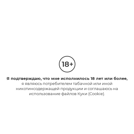
Вопрос: Есть ли у glo™ отдельная кнопка питания?
Ответ: Нет, есть только кнопка управления, которая
выполняет разные команды в зависимости от способа
нажатия.
Вопрос: Безопасно ли выключать устройство
принудительно?
Ответ: Да, такой способ предусмотрен инструкцией по
эксплуатации.
Я подтверждаю, что мне исполнилось 18 лет или более,
я являюсь потребителем табачной или иной
никотинсодержащей продукции и соглашаюсь на
использование файлов Куки (Cookie).
Продукты