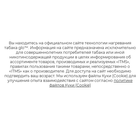
После сессии необходимо дождаться, пока девайс
остынет, извлечь стик и закрыть затвор. Это
предотвращает попадание пыли, мусора и посторонних
предметов в камеру, защищает нагревательный элемент.
КАК ВЫКЛЮЧИТЬ GLO
Вы находитесь на официальном сайте технологии нагревания
табака glo™.
Информация на сайте предназначена исключительно
для совершеннолетних потребителей табака или иной
никотинсодержащей продукции в целях информирования об
Есть два способа:
ассортименте товаров, производимых и реализуемых «ITMS»,
правилах пользования такими товарами, непосредственно о
Дождаться окончания сессии. Устройство завибрирует и
«ITMS» как о производителе.
Для доступа на сайт необходимо
подтвердить ваш возраст.
Мы используем файлы Куки (Cookie) для
выключится автоматически.
улучшения опыта взаимодействия с сайтом согласно
политике
файлов Куки (Cookie)
Удерживать кнопку управления во сессии. После
вибрации нагрев будет остановлен, а девайс выключен.
Обычно для принудительного выключения нужно
удерживать кнопку в течение 2–3 секунд.
ЧАСТЫЕ ВОПРОСЫ О РАБОТЕ
GLO