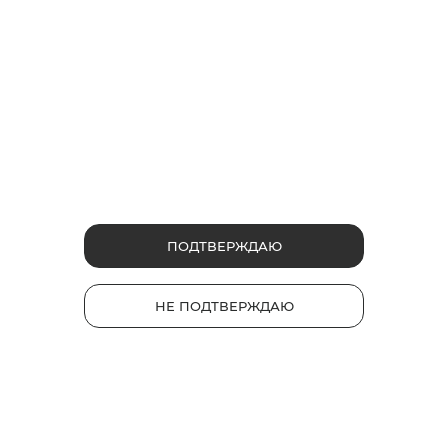
glo™ PRIME
НОВИНКА
glo™ air 2
glo™ ULTRA
glo™ HYPER pro
glo™ AIR
Каталог
Устройства
Стики
ПОДТВЕРЖДАЮ
Полезные ссылки
Часто задаваемые вопросы
НЕ ПОДТВЕРЖДАЮ
gloКарта
Обмен и возврат
ЭДО для обмена/возврата (для юр. лиц)
Карта сайта
Контакты