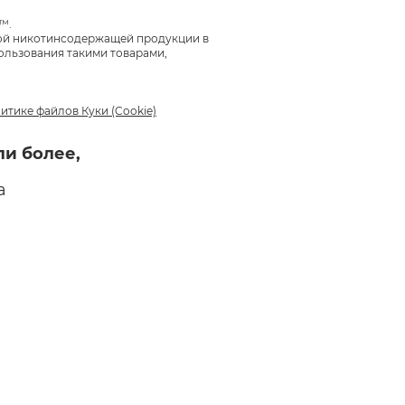
™.
ной никотинсодержащей продукции в
ользования такими товарами,
GLO
итике файлов Куки (Cookie)
ли более,
а