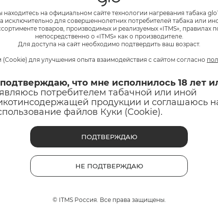
 помогает перезагрузка девайса.
ы находитесь на официальном сайте технологии нагревания табака glo
а исключительно для совершеннолетних потребителей табака или и
сортименте товаров, производимых и реализуемых «ITMS», правилах п
ему самостоятельно, обратитесь в службу поддержки.
непосредственно о «ITMS» как о производителе.
Для доступа на сайт необходимо подтвердить ваш возраст.
СЫ О ЗАРЯДКЕ УСТРОЙСТВ 
 (Cookie) для улучшения опыта взаимодействия с сайтом согласно
пол
 подтверждаю, что мне исполнилось 18 лет и
ет зарядка?
 являюсь потребителем табачной или иной
2 часов в зависимости от модели.
икотинсодержащей продукции и соглашаюсь н
спользование файлов Куки (Cookie).
дти медленно?
и низком входном напряжении.
ПОДТВЕРЖДАЮ
НЕ ПОДТВЕРЖДАЮ
© ITMS Россия. Все права защищены.